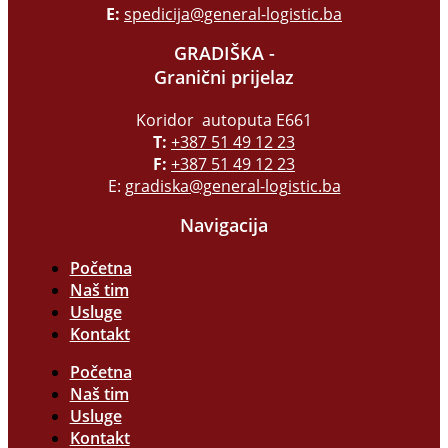
E:
spedicija@general-logistic.ba
GRADIŠKA -
Granični prijelaz
Koridor autoputa E661
T:
+387 51 49 12 23
F:
+387 51 49 12 23
E:
gradiska@general-logistic.ba
Navigacija
Početna
Naš tim
Usluge
Kontakt
Početna
Naš tim
Usluge
Kontakt