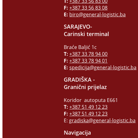
T:
+387 33 56 83 00
F:
+387 33 56 83 08
E:
biro@general-logistic.ba
SARAJEVO-
Carinski terminal
Braće Baljić 1c
T:
+387 33 78 94 00
F:
+387 33 78 94 01
E:
spedicija@general-logistic.ba
GRADIŠKA -
Granični prijelaz
Koridor autoputa E661
T:
+387 51 49 12 23
F:
+387 51 49 12 23
E:
gradiska@general-logistic.ba
Navigacija