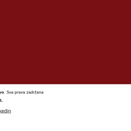
evo
. Sva prava zadržana
o.
kedin