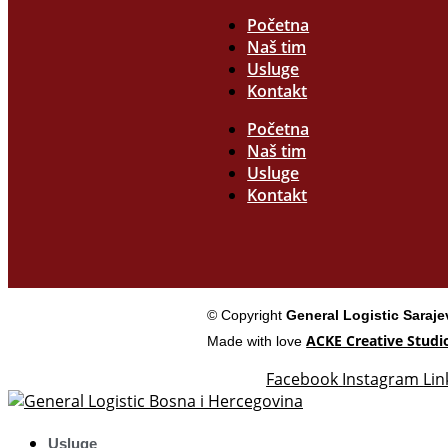
Početna
Naš tim
Usluge
Kontakt
Početna
Naš tim
Usluge
Kontakt
© Copyright
General Logistic Saraj
ACKE Creative Studi
Made with love
Facebook
Instagram
Lin
Usluge