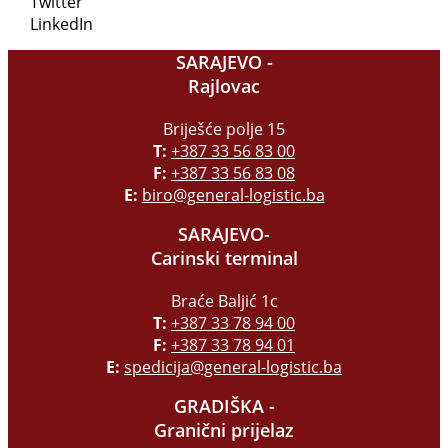
Twitter
LinkedIn
SARAJEVO -
Rajlovac
Briješće polje 15
T:
+387 33 56 83 00
F:
+387 33 56 83 08
E:
biro@general-logistic.ba
SARAJEVO-
Carinski terminal
Braće Baljić 1c
T:
+387 33 78 94 00
F:
+387 33 78 94 01
E:
spedicija@general-logistic.ba
GRADIŠKA -
Granični prijelaz