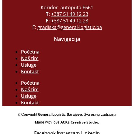
Koridor autoputa E661
T:
+387 51 49 12 23
F:
+387 51 49 12 23
E:
gradiska@general-logistic.ba
Navigacija
Početna
Naš tim
Usluge
Kontakt
Početna
Naš tim
Usluge
Kontakt
© Copyright
General Logistic Sarajevo
. Sva prava zadržana
ACKE Creative Studio.
Made with love
Facebook
Instagram
Linkedin