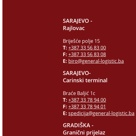
SARAJEVO -
Rajlovac
Briješće polje 15
T:
+387 33 56 83 00
F:
+387 33 56 83 08
E:
biro@general-logistic.ba
SARAJEVO-
Carinski terminal
Braće Baljić 1c
T:
+387 33 78 94 00
F:
+387 33 78 94 01
E:
spedicija@general-logistic.ba
GRADIŠKA -
Granični prijelaz