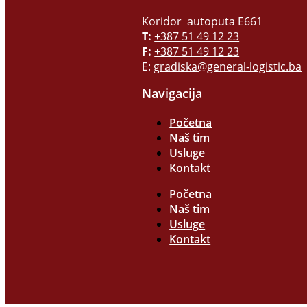
Koridor autoputa E661
T:
+387 51 49 12 23
F:
+387 51 49 12 23
E:
gradiska@general-logistic.ba
Navigacija
Početna
Naš tim
Usluge
Kontakt
Početna
Naš tim
Usluge
Kontakt