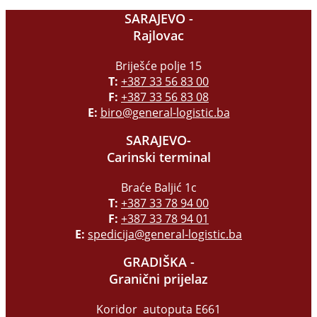
SARAJEVO -
Rajlovac
Briješće polje 15
T:
+387 33 56 83 00
F:
+387 33 56 83 08
E:
biro@general-logistic.ba
SARAJEVO-
Carinski terminal
Braće Baljić 1c
T:
+387 33 78 94 00
F:
+387 33 78 94 01
E:
spedicija@general-logistic.ba
GRADIŠKA -
Granični prijelaz
Koridor autoputa E661