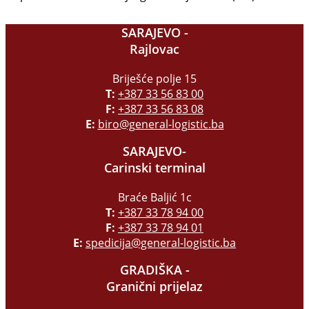
SARAJEVO -
Rajlovac
Briješće polje 15
T:
+387 33 56 83 00
F:
+387 33 56 83 08
E:
biro@general-logistic.ba
SARAJEVO-
Carinski terminal
Braće Baljić 1c
T:
+387 33 78 94 00
F:
+387 33 78 94 01
E:
spedicija@general-logistic.ba
GRADIŠKA -
Granični prijelaz