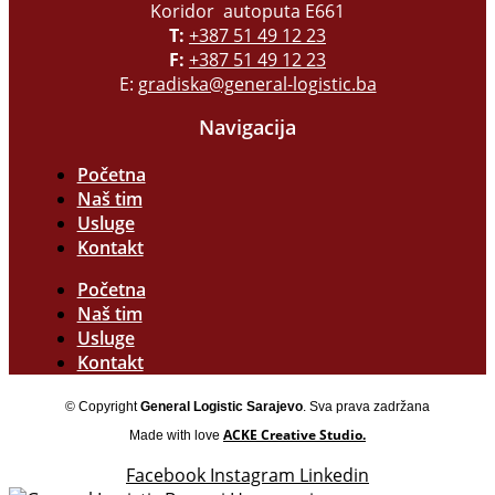
Koridor autoputa E661
T:
+387 51 49 12 23
F:
+387 51 49 12 23
E:
gradiska@general-logistic.ba
Navigacija
Početna
Naš tim
Usluge
Kontakt
Početna
Naš tim
Usluge
Kontakt
© Copyright
General Logistic Sarajevo
. Sva prava zadržana
ACKE Creative Studio.
Made with love
Facebook
Instagram
Linkedin