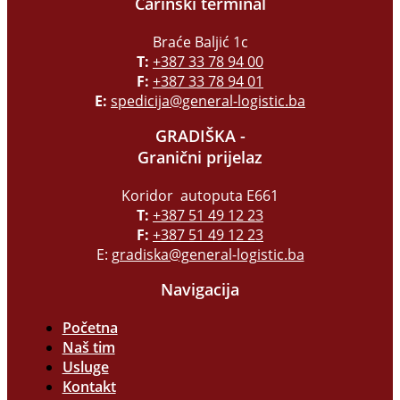
Carinski terminal
Braće Baljić 1c
T:
+387 33 78 94 00
F:
+387 33 78 94 01
E:
spedicija@general-logistic.ba
GRADIŠKA -
Granični prijelaz
Koridor autoputa E661
T:
+387 51 49 12 23
F:
+387 51 49 12 23
E:
gradiska@general-logistic.ba
Navigacija
Početna
Naš tim
Usluge
Kontakt