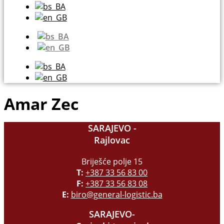
Amar Zec
SARAJEVO -
Rajlovac
Briješće polje 15
T:
+387 33 56 83 00
F:
+387 33 56 83 08
E:
biro@general-logistic.ba
SARAJEVO-