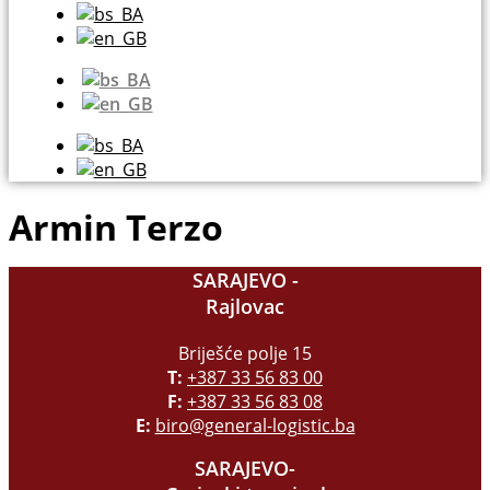
Armin Terzo
SARAJEVO -
Rajlovac
Briješće polje 15
T:
+387 33 56 83 00
F:
+387 33 56 83 08
E:
biro@general-logistic.ba
SARAJEVO-