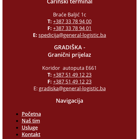
Carinski terminal
Braće Baljić 1c
T:
+387 33 78 94 00
F:
+387 33 78 94 01
E:
spedicija@general-logistic.ba
GRADIŠKA -
Granični prijelaz
Koridor autoputa E661
T:
+387 51 49 12 23
F:
+387 51 49 12 23
E:
gradiska@general-logistic.ba
Navigacija
Početna
Naš tim
Usluge
Kontakt