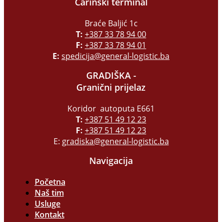
Carinski terminal
Braće Baljić 1c
T:
+387 33 78 94 00
F:
+387 33 78 94 01
E:
spedicija@general-logistic.ba
GRADIŠKA -
Granični prijelaz
Koridor autoputa E661
T:
+387 51 49 12 23
F:
+387 51 49 12 23
E:
gradiska@general-logistic.ba
Navigacija
Početna
Naš tim
Usluge
Kontakt