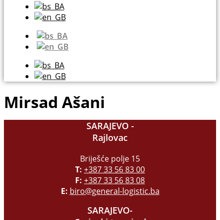
Mirsad Ašani
SARAJEVO -
Rajlovac
Briješće polje 15
T:
+387 33 56 83 00
F:
+387 33 56 83 08
E:
biro@general-logistic.ba
SARAJEVO-