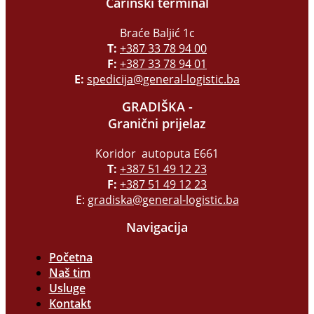
Carinski terminal
Braće Baljić 1c
T:
+387 33 78 94 00
F:
+387 33 78 94 01
E:
spedicija@general-logistic.ba
GRADIŠKA -
Granični prijelaz
Koridor autoputa E661
T:
+387 51 49 12 23
F:
+387 51 49 12 23
E:
gradiska@general-logistic.ba
Navigacija
Početna
Naš tim
Usluge
Kontakt