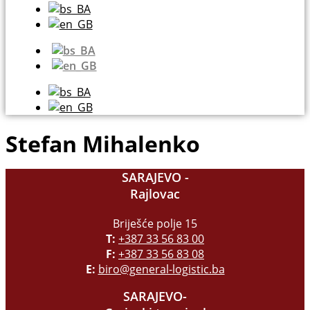
Stefan Mihalenko
SARAJEVO -
Rajlovac
Briješće polje 15
T:
+387 33 56 83 00
F:
+387 33 56 83 08
E:
biro@general-logistic.ba
SARAJEVO-